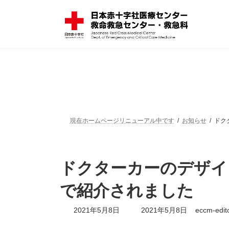
コ
ナ
ン
ビ
テ
ゲ
ン
ー
ツ
シ
へ
ョ
ス
ン
キ
に
ッ
移
プ
動
現在ホームページリニューアル中です
お知らせ
ドク
ドクターカーのデザイ
で紹介されました
最
2021年5月8日
2021年5月8日
eccm-edit
終
更